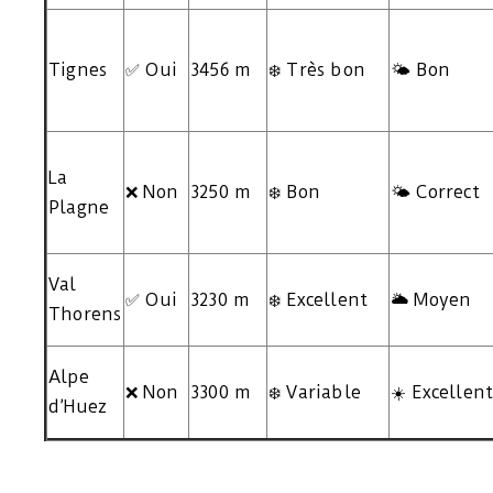
Tignes
✅ Oui
3456 m
❄️ Très bon
🌤️ Bon
La
❌ Non
3250 m
❄️ Bon
🌤️ Correct
Plagne
Val
✅ Oui
3230 m
❄️ Excellent
🌥️ Moyen
Thorens
Alpe
❌ Non
3300 m
❄️ Variable
☀️ Excellen
d’Huez