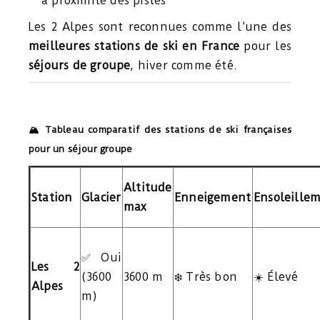
à proximité des pistes
Les 2 Alpes sont reconnues comme l’une des
meilleures stations de ski en France
pour les
séjours de groupe
, hiver comme été.
🏔️ Tableau comparatif des stations de ski françaises
pour un séjour groupe
Altitude
Station
Glacier
Enneigement
Ensoleille
max
✅ Oui
Les 2
(3600
3600 m
❄️ Très bon
☀️ Élevé
Alpes
m)