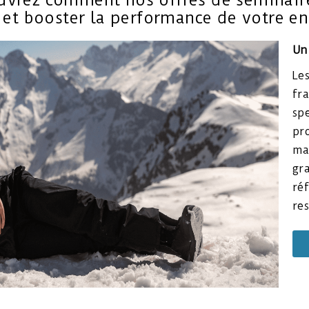
ouvrez comment nos offres de séminair
et booster la performance de votre en
Un
Le
fr
sp
p
ma
gr
ré
re