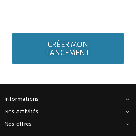
CRÉER MON
LANCEMENT
Informations

Nos Activités

Nos offres
