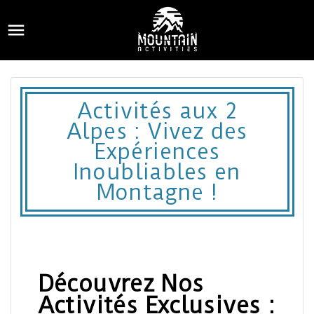

Activités aux 2
Alpes : Vivez des
Expériences
Inoubliables en
Montagne !​
Découvrez Nos
Activités Exclusives :